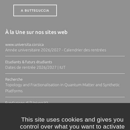
A BUTTEGUCCIA
À la Une sur nos sites web
www.universita.corsica
Année universitaire 2026/2027 - Calendrier des rentrées
Etudiants & futurs étudiants
Dates de rentrée 2026/2027 | IUT
Recherche
Topology and Fractionalisation in Quantum Matter and Synthetic
Platforms
Fundazione di l'Università
Résidence Ange Tomasi "Lagune and Zeste" avec la photographe
Diane Moulenc
This site uses cookies and gives you
control over what you want to activate