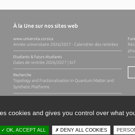
À la Une sur nos sites web
www.universita.corsica
Fund
Année universitaire 2026/2027 - Calendrier des rentrées
Rés
pho
Etudiants & futurs étudiants
Dates de rentrée 2026/2027 | IUT
Recherche
Topology and Fractionalisation in Quantum Matter and
Synthetic Platforms
ses cookies and gives you control over what you
OK, ACCEPT ALL
DENY ALL COOKIES
PERSO