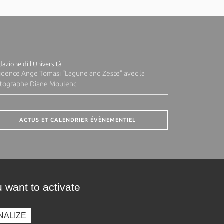
azione di l'Università
idence Ange Tomasi "Lagune and Zeste" avec la
tographe Diane Moulenc
ACTUS ET CALENDRIER ÉVÈNEMENTIEL
 want to activate
NALIZE