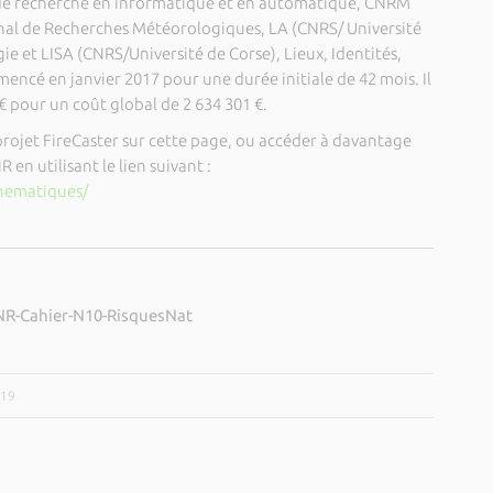
al de recherche en informatique et en automatique, CNRM
nal de Recherches Météorologiques, LA (CNRS/ Université
ie et LISA (CNRS/Université de Corse), Lieux, Identités,
mencé en janvier 2017 pour une durée initiale de 42 mois. Il
€ pour un coût global de 2 634 301 €.
projet FireCaster sur cette page, ou accéder à davantage
 en utilisant le lien suivant :
thematiques/
ANR-Cahier-N10-RisquesNat
019