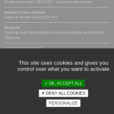
Année universitaire 2026/2027 - Calendrier des rentrées
Etudiants & futurs étudiants
Dates de rentrée 2026/2027 | IUT
Recherche
Topology and Fractionalisation in Quantum Matter and Synthetic
Platforms
Fundazione di l'Università
Résidence Ange Tomasi "Lagune and Zeste" avec la photographe
Diane Moulenc
This site uses cookies and gives you
control over what you want to activate
ACTUS ET CALENDRIER ÉVÈNEMENTIEL
OK, ACCEPT ALL
DENY ALL COOKIES
Crédits et mentions légales
PERSONALIZE
Contacts
Plan d'accès
Espace presse
Photothèque
Recrutement
Marchés publics