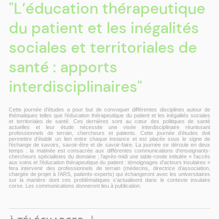
"L’éducation thérapeutique
du patient et les inégalités
sociales et territoriales de
santé : apports
interdisciplinaires"
Cette journée d’études a pour but de convoquer différentes disciplines autour de
thématiques telles que l’éducation thérapeutique du patient et les inégalités sociales
et territoriales de santé. Ces dernières sont au cœur des politiques de santé
actuelles et leur étude nécessite une visée interdisciplinaire réunissant
professionnels de terrain, chercheurs et patients. Cette journée d’études doit
permettre d’établir un lien entre chaque instance et est placée sous le signe de
l’échange de savoirs, savoir-être et de savoir-faire. La journée se déroule en deux
temps : la matinée est consacrée aux différentes communications d’enseignants-
chercheurs spécialistes du domaine ; l’après-midi une table-ronde intitulée « l’accès
aux soins et l’éducation thérapeutique du patient : témoignages d’acteurs insulaires »
fera intervenir des professionnels de terrain (médecins, directrice d’association,
chargée de projet à l’ARS, patients-experts) qui échangeront avec les universitaires
sur la manière dont ces problématiques s’actualisent dans le contexte insulaire
corse. Les communications donneront lieu à publication.