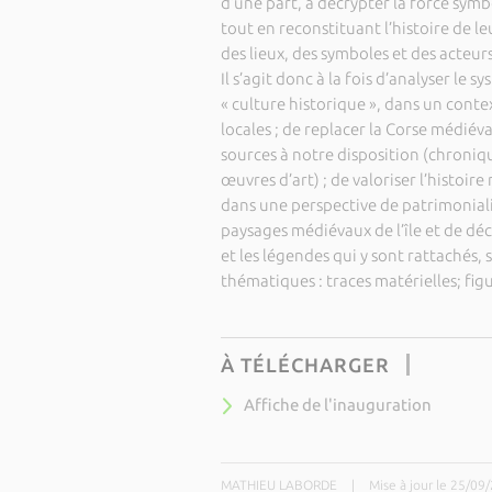
d’une part, à décrypter la force symb
tout en reconstituant l’histoire de le
des lieux, des symboles et des acteur
Il s’agit donc à la fois d’analyser l
« culture historique », dans un cont
locales ; de replacer la Corse médiév
sources à notre disposition (chroniq
œuvres d’art) ; de valoriser l’histoir
dans une perspective de patrimonialis
paysages médiévaux de l’île et de déco
et les légendes qui y sont rattachés, s
thématiques : traces matérielles; fi
À TÉLÉCHARGER
Affiche de l'inauguration
MATHIEU LABORDE
|
Mise à jour le 25/09