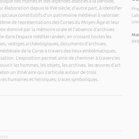
olique des mythes et des légendes associés à la période,
ur élaboration depuis le XVe siècle; d’autre part, à identifier
Pro
s sociaux constitutifs d’un patrimoine médiéval à valoriser.
Labo
Uni
e système de représentations des Corses du Moyen Âge et leur
exte dominé par la mémoire orale et l’absence d’archives
Mat
ale dans l’espace méditerranéen, en croisant toutes les
049
ues, vestiges archéologiques, documents d’archives,
e médiévale de la Corse à travers des lieux emblématiques,
ation. L’exposition permet ainsi de cheminer à travers les
uvrir les hommes, les objets, les archives, les œuvres d’art
elon un itinéraire qui s’articule autour de trois
gures humaines et héroïques; traces symboliques.
/2019