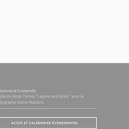
azione di l'Università
idence Ange Tomasi "Lagune and Zeste" avec la
tographe Diane Moulenc
ACTUS ET CALENDRIER ÉVÈNEMENTIEL