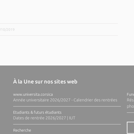
7/10/2019
À la Une sur nos sites web
www.universita.corsica
Fund
Année universitaire 2026/2027 - Calendrier des rentrées
Rés
pho
Etudiants & futurs étudiants
Dates de rentrée 2026/2027 | IUT
Recherche