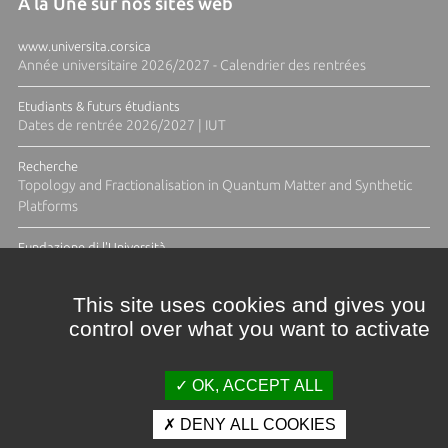
À la Une sur nos sites web
www.universita.corsica
Année universitaire 2026/2027 - Calendrier des rentrées
Etudiants & futurs étudiants
Dates de rentrée 2026/2027 | IUT
Recherche
Topology and Fractionalisation in Quantum Matter and Synthetic
Platforms
Fundazione di l'Università
Résidence Ange Tomasi "Lagune and Zeste" avec la photographe
Diane Moulenc
This site uses cookies and gives you
control over what you want to activate
ACTUS ET CALENDRIER ÉVÈNEMENTIEL
OK, ACCEPT ALL
DENY ALL COOKIES