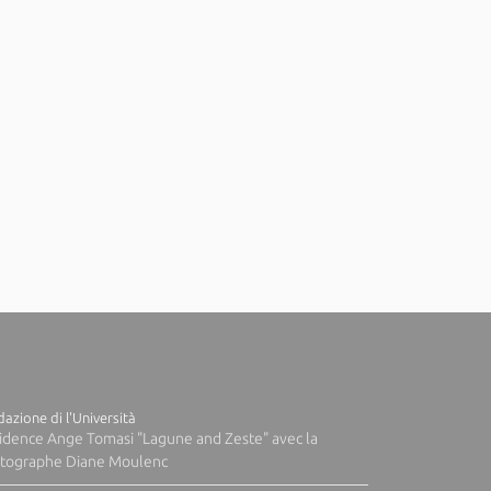
azione di l'Università
idence Ange Tomasi "Lagune and Zeste" avec la
tographe Diane Moulenc