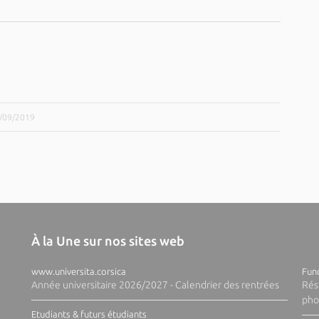
9/09/2019
À la Une sur nos sites web
www.universita.corsica
Fund
Année universitaire 2026/2027 - Calendrier des rentrées
Rés
pho
Etudiants & futurs étudiants