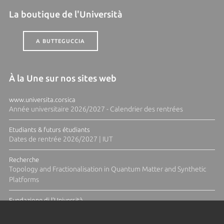
La boutique de l'Università
A BUTTEGUCCIA
À la Une sur nos sites web
www.universita.corsica
Année universitaire 2026/2027 - Calendrier des rentrées
Etudiants & futurs étudiants
Dates de rentrée 2026/2027 | IUT
Recherche
Topology and Fractionalisation in Quantum Matter and Synthetic
Platforms
Fundazione di l'Università
Résidence Ange Tomasi "Lagune and Zeste" avec la photographe
Diane Moulenc