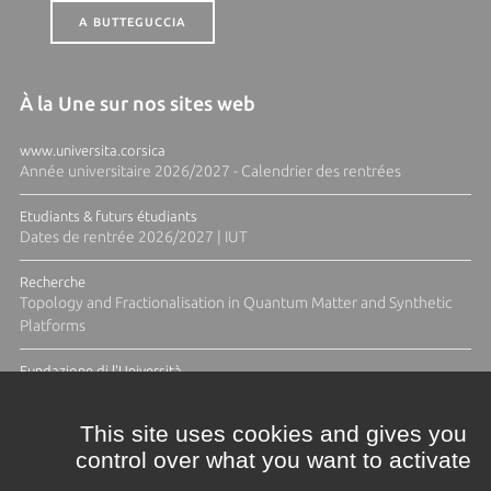
A BUTTEGUCCIA
À la Une sur nos sites web
www.universita.corsica
Année universitaire 2026/2027 - Calendrier des rentrées
Etudiants & futurs étudiants
Dates de rentrée 2026/2027 | IUT
Recherche
Topology and Fractionalisation in Quantum Matter and Synthetic
Platforms
Fundazione di l'Università
Résidence Ange Tomasi "Lagune and Zeste" avec la photographe
Diane Moulenc
This site uses cookies and gives you
control over what you want to activate