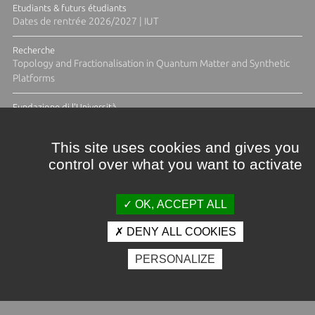
Etudiants & futurs étudiants
Dates de rentrée 2026/2027 | IUT
Recherche
Topology and Fractionalisation in Quantum Matter and Synthetic
Platforms
Fundazione di l'Università
Résidence Ange Tomasi "Lagune and Zeste" avec la photographe
Diane Moulenc
This site uses cookies and gives you
control over what you want to activate
ACTUS ET CALENDRIER ÉVÈNEMENTIEL
OK, ACCEPT ALL
DENY ALL COOKIES
Crédits et mentions légales
PERSONALIZE
Contacts
Plan d'accès
Espace presse
Photothèque
Recrutement
Marchés publics