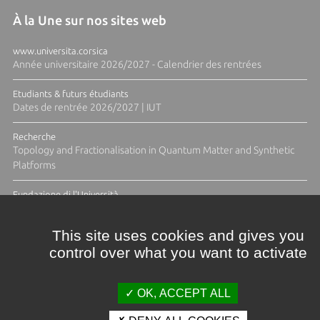
À la Une sur nos sites web
www.universita.corsica
Année universitaire 2026/2027 - Calendrier des rentrées
Etudiants & futurs étudiants
Dates de rentrée 2026/2027 | IUT
Recherche
Topology and Fractionalisation in Quantum Matter and Synthetic
Platforms
Fundazione di l'Università
Résidence Ange Tomasi "Lagune and Zeste" avec la photographe
Diane Moulenc
This site uses cookies and gives you
control over what you want to activate
ACTUS ET CALENDRIER ÉVÈNEMENTIEL
OK, ACCEPT ALL