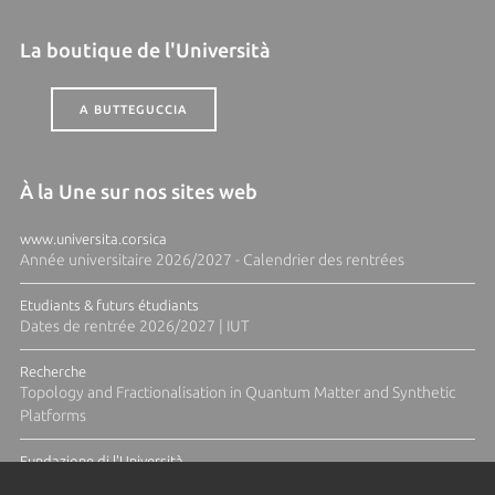
La boutique de l'Università
A BUTTEGUCCIA
À la Une sur nos sites web
www.universita.corsica
Année universitaire 2026/2027 - Calendrier des rentrées
Etudiants & futurs étudiants
Dates de rentrée 2026/2027 | IUT
Recherche
Topology and Fractionalisation in Quantum Matter and Synthetic
Platforms
Fundazione di l'Università
Résidence Ange Tomasi "Lagune and Zeste" avec la photographe