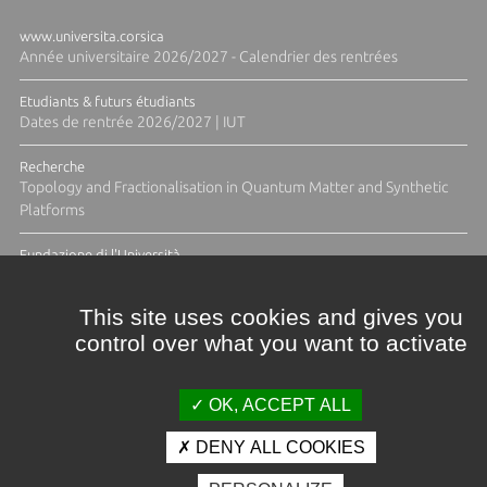
www.universita.corsica
Année universitaire 2026/2027 - Calendrier des rentrées
Etudiants & futurs étudiants
Dates de rentrée 2026/2027 | IUT
Recherche
Topology and Fractionalisation in Quantum Matter and Synthetic
Platforms
Fundazione di l'Università
Résidence Ange Tomasi "Lagune and Zeste" avec la photographe
Diane Moulenc
This site uses cookies and gives you
control over what you want to activate
ACTUS ET CALENDRIER ÉVÈNEMENTIEL
OK, ACCEPT ALL
DENY ALL COOKIES
Crédits et mentions légales