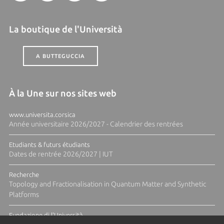
La boutique de l'Università
A BUTTEGUCCIA
À la Une sur nos sites web
www.universita.corsica
Année universitaire 2026/2027 - Calendrier des rentrées
Etudiants & futurs étudiants
Dates de rentrée 2026/2027 | IUT
Recherche
Topology and Fractionalisation in Quantum Matter and Synthetic
Platforms
Fundazione di l'Università