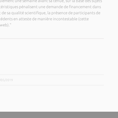
ulement une semaine avant sa tenue, sur la base des sujets
actéristiques pénalisent une demande de financement dans
 de sa qualité scientifique, la présence de participants de
écédents en atteste de manière incontestable (cette
-web)."
4/05/2019