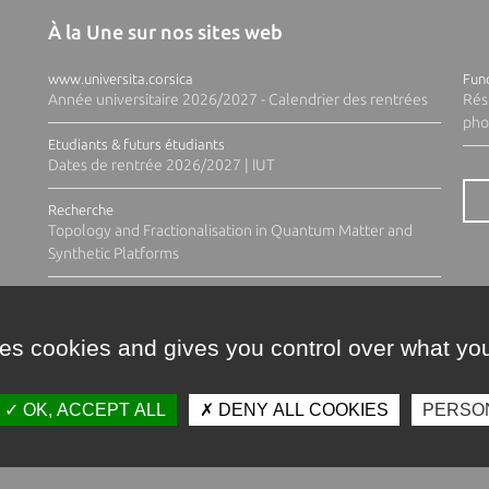
À la Une sur nos sites web
www.universita.corsica
Fund
Année universitaire 2026/2027 - Calendrier des rentrées
Rés
pho
Etudiants & futurs étudiants
Dates de rentrée 2026/2027 | IUT
Recherche
Topology and Fractionalisation in Quantum Matter and
Synthetic Platforms
ses cookies and gives you control over what you
OK, ACCEPT ALL
DENY ALL COOKIES
PERSO
Contacts
Plan d'accès
Espace 