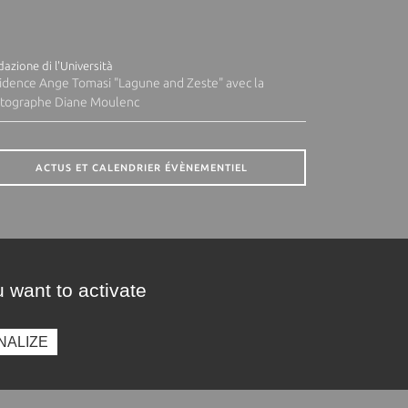
azione di l'Università
idence Ange Tomasi "Lagune and Zeste" avec la
tographe Diane Moulenc
ACTUS ET CALENDRIER ÉVÈNEMENTIEL
 want to activate
NALIZE
presse
Photothèque
Recrutement
Marchés publics