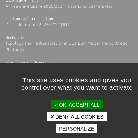
www.universita.corsica
Année universitaire 2026/2027 - Calendrier des rentrées
Etudiants & futurs étudiants
Dates de rentrée 2026/2027 | IUT
Recherche
Topology and Fractionalisation in Quantum Matter and Synthetic
Platforms
Fundazione di l'Università
Résidence Ange Tomasi "Lagune and Zeste" avec la photographe
Diane Moulenc
This site uses cookies and gives you
control over what you want to activate
ACTUS ET CALENDRIER ÉVÈNEMENTIEL
OK, ACCEPT ALL
DENY ALL COOKIES
Crédits et mentions légales
PERSONALIZE
Contacts
Plan d'accès
Espace presse
Photothèque
Recrutement
Marchés publics