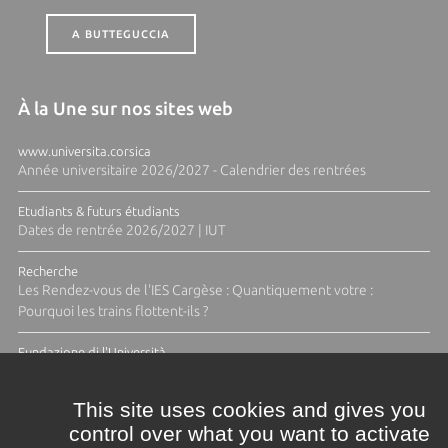
A BUTTEGUCCIA
À la Une sur nos sites web
www.universita.corsica
Année universitaire 2026/2027 - Calendrier des rentrées
Etudiants & futurs étudiants
Dates de rentrée 2026/2027 | IUT
Recherche
Les Rendez-vous de l'IES Cargèse : Quantiquement votre :
Pourquoi les trains flottent-ils ?
Fundazione di l'Università
Résidence Ange Tomasi "Lagune and Zeste" avec la photographe
Diane Moulenc
This site uses cookies and gives you
control over what you want to activate