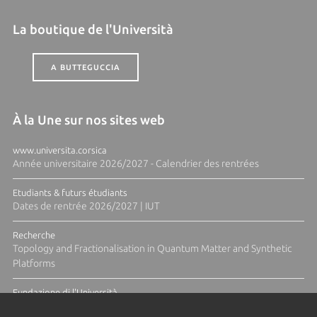
La boutique de l'Università
A BUTTEGUCCIA
À la Une sur nos sites web
www.universita.corsica
Année universitaire 2026/2027 - Calendrier des rentrées
Etudiants & futurs étudiants
Dates de rentrée 2026/2027 | IUT
Recherche
Topology and Fractionalisation in Quantum Matter and Synthetic
Platforms
Fundazione di l'Università
Résidence Ange Tomasi "Lagune and Zeste" avec la photographe