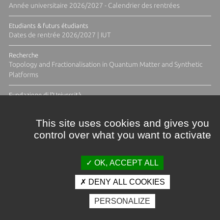
Année universitaire 2026/2027 - Calendrier des rentrées
Etudiants & futurs étudiants
Dates de rentrée 2026/2027 | IUT
Recherche
Topology and Fractionalisation in Quantum Matter and Synthetic
Platforms
Fundazione di l'Università
Résidence Ange Tomasi "Lagune and Zeste" avec la photographe
Diane Moulenc
This site uses cookies and gives you
control over what you want to activate
ACTUS ET CALENDRIER ÉVÈNEMENTIEL
OK, ACCEPT ALL
DENY ALL COOKIES
Crédits et mentions légales
PERSONALIZE
Contacts
Plan d'accès
Espace presse
Photothèque
Recrutement
Marchés publics