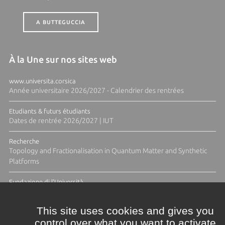
A BUTTEGUCCIA
À la Une sur nos sites web
www.universita.corsica
Année universitaire 2026/2027 - Calendrier des rentrées
Etudiants & futurs étudiants
Dates de rentrée 2026/2027 | IUT
Recherche
Topology and Fractionalisation in Quantum Matter and Synthetic
Platforms
Fundazione di l'Università
Résidence Ange Tomasi "Lagune and Zeste" avec la photographe
Diane Moulenc
This site uses cookies and gives you
control over what you want to activate