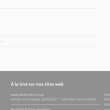
025
À la Une sur nos sites web
www.universita.corsica
Fund
Année universitaire 2026/2027 - Calendrier des rentrées
Rés
pho
Etudiants & futurs étudiants