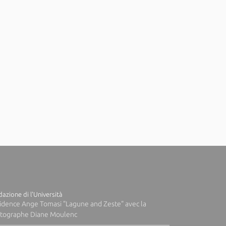
azione di l'Università
idence Ange Tomasi "Lagune and Zeste" avec la
tographe Diane Moulenc