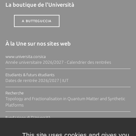
La boutique de l'Università
A BUTTEGUCCIA
À la Une sur nos sites web
www.universita.corsica
Année universitaire 2026/2027 - Calendrier des rentrées
Etudiants & futurs étudiants
Dates de rentrée 2026/2027 | IUT
Recherche
Topology and Fractionalisation in Quantum Matter and Synthetic
Platforms
Fundazione di l'Università
Résidence Ange Tomasi "Lagune and Zeste" avec la photographe
Diane Moulenc
This site uses cookies and gives you