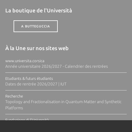
La boutique de l'Università
A BUTTEGUCCIA
À la Une sur nos sites web
www.universita.corsica
Année universitaire 2026/2027 - Calendrier des rentrées
Etudiants & futurs étudiants
Dates de rentrée 2026/2027 | IUT
Recherche
Topology and Fractionalisation in Quantum Matter and Synthetic
Platforms
Fundazione di l'Università
Résidence Ange Tomasi "Lagune and Zeste" avec la photographe
Diane Moulenc