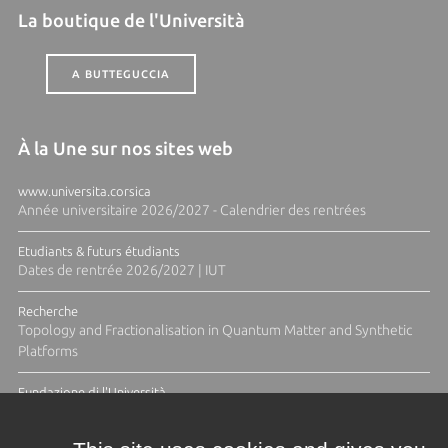
La boutique de l'Università
A BUTTEGUCCIA
À la Une sur nos sites web
www.universita.corsica
Année universitaire 2026/2027 - Calendrier des rentrées
Etudiants & futurs étudiants
Dates de rentrée 2026/2027 | IUT
Recherche
Topology and Fractionalisation in Quantum Matter and Synthetic
Platforms
Fundazione di l'Università
Résidence Ange Tomasi "Lagune and Zeste" avec la photographe
Diane Moulenc