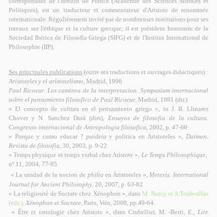
correspondant de l'Institut de France (Académie des Sciences Morales et
Politiques), est un traducteur et commentateur d'Aristote de renommée
internationale. Régulièrement invité par de nombreuses institutions pour ses
travaux sur l'éthique et la culture grecque, il est président honoraire de la
Sociedad Ibérica de Filosofía Griega (SIFG) et de l'Institut International de
Philosophie (IIP).
Ses principales publications
(outre ses traductions et ouvrages didactiques) :
Aristoteles y el aristotelismo
, Madrid, 1996
Paul Ricoeur. Los caminos de la interpretacion. Symposium internacional
sobre el pensamiento filosofico de Paul Ricoeur
, Madrid, 1991 (dir.)
« El concepto de cultura en el pensamiento griego », in J. B. Llinares
Chover y N. Sanchez Durà (dirs),
Ensayos de filosofia de la cultura.
Congresso internacional de Antropologia filosofica
, 2002, p. 47-60
« Porque y como educar ?
paideia
y politica en Aristoteles »,
Daimon.
Revista de filosofia
, 30, 2003, p. 9-22
« Temps physique et temps verbal chez Aristote »,
Le Temps Philosophique,
nº 11, 2004, 77-95
« La unidad de la nocion de
philia
en Aristoteles »,
Metexis. International
Journal for Ancient Philosophy
, 20, 2007, p. 63-82
« La religiosité de Socrate chez Xénophon », dans
M. Narcy et A.Tordesillas
(eds.),
Xénophon et Socrate
, Paris, Vrin, 2008, pp.49-64
« Être et ontologie chez Aristote », dans Crubellier, M. -Berti, E.,
Lire