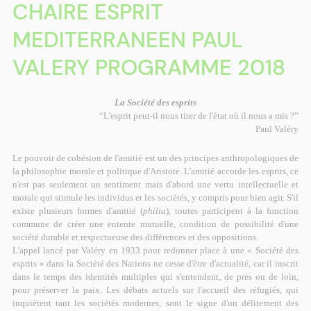
CHAIRE ESPRIT
MEDITERRANEEN PAUL
VALERY PROGRAMME 2018
La Société des esprits
“L'esprit peut-il nous tirer de l'état où il nous a mis ?”
Paul Valéry
Le pouvoir de cohésion de l'amitié
est un des principes anthropologiques de
la philosophie morale et politique d'Aristote. L'amitié accorde les esprits, ce
n'est pas seulement un sentiment mais d'abord une vertu intellectuelle et
morale qui stimule les individus et les sociétés, y compris pour bien agir. S'il
existe plusieurs formes d'amitié (
philia
), toutes participent à la fonction
commune de créer une entente mutuelle, condition de possibilité d'une
société
durable et respectueuse des différences et des oppositions.
L'appel lancé par Valéry en 1933 pour redonner place à une « Société des
esprits » dans la Société des Nations ne cesse d'être d'actualité, car il inscrit
dans le temps des identités multiples qui s'entendent, de près ou de loin,
pour préserver la paix. Les débats actuels sur l'accueil des réfugiés, qui
inquiètent tant les sociétés modernes, sont le signe d'un délitement des