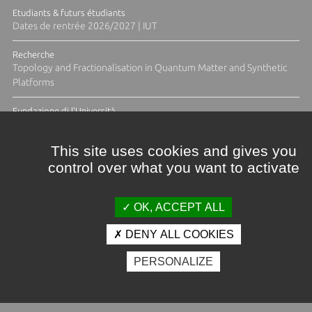
Etudiants & futurs étudiants
Dates de rentrée 2026/2027 | IUT
Recherche
Topology and Fractionalisation in Quantum Matter and Synthetic
Platforms
Fundazione di l'Università
Résidence Ange Tomasi "Lagune and Zeste" avec la photographe
Diane Moulenc
This site uses cookies and gives you
control over what you want to activate
ACTUS ET CALENDRIER ÉVÈNEMENTIEL
OK, ACCEPT ALL
DENY ALL COOKIES
Crédits et mentions légales
PERSONALIZE
Contacts
Plan d'accès
Espace presse
Photothèque
Recrutement
Marchés publics