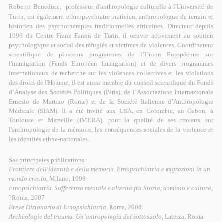
Roberto
Beneduce,
professeur d'anthropologie culturelle à l'Université de
Turin,
est également ethnopsychiatre praticien, anthropologue de terrain et
historien des psychothérapies traditionnelles africaines. Directeur depuis
1996 du Centre Franz Fanon de Turin, il oeuvre activement au soutien
psychologique et social des réfugiés et victimes de violences. Coordinateur
scientifique de plusieurs programmes de l’Union Européenne sur
l'immigration (Fonds Européen Immigration) et de divers programmes
internationaux de recherche sur les violences collectives et les violations
des droits de l'Homme, il est aussi membre du conseil scientifique du Fonds
d’Analyse des Sociétés Politiques (Paris), de l’Associazione Internazionale
Ernesto de Martino (Rome) et de la Société Italienne d’Anthropologie
Médicale (SIAM). Il a été invité aux USA, en Colombie, au Gabon, à
Toulouse et Marseille (IMERA), pour la qualité de ses travaux sur
l'anthropologie de la mémoire, les conséquences sociales de la violence et
les identités ethno-nationales.
Ses principales publications
:
Frontiere dell'identità e della memoria. Etnopsichiatria e migrazioni in un
mondo creolo
, Milano, 1998
Etnopsichiatria. Sofferenza mentale e alterità fra Storia, dominio e cultura
,
?Roma, 2007
Breve Dizionario di Etnopsichiatria
, Roma, 2008
Archeologie del trauma. Un’antropologia del sottosuolo
, Laterza, Roma-