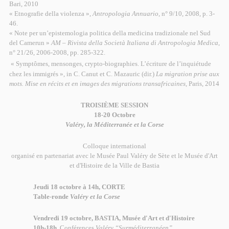
Bari, 2010
« Etnografie della violenza »,
Antropologia Annuario
, n° 9/10, 2008, p. 3-
46.
« Note per un’epistemologia politica della medicina tradizionale nel Sud
del Camerun »
AM – Rivista della Società Italiana di Antropologia Medica
,
n° 21/26, 2006-2008, pp. 285-322.
« Symptômes, mensonges, crypto-biographies. L’écriture de l’inquiétude
chez les immigrés », in C. Canut et C. Mazauric (dir.)
La migration prise aux
mots. Mise en récits et en images des migrations transafricaines
, Paris, 2014
TROISIÈME SESSION
18-20 Octobre
Valéry, la Méditerranée et la Corse
Colloque international
organisé en partenariat avec le Musée Paul Valéry de Sète et le Musée d'Art
et d'Histoire de la Ville de Bastia
Jeudi 18 octobre à 14h, CORTE
Table-ronde
Valéry et la Corse
Vendredi 19 octobre, BASTIA, Musée d'Art et d'Histoire
10h-18h,
Conférences
Valéry “Surméditerranéen”