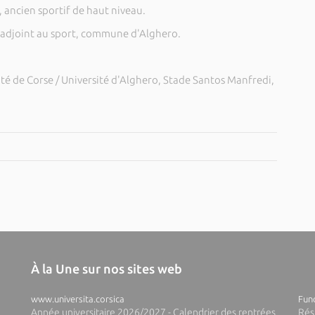
ancien sportif de haut niveau.
adjoint au sport, commune d'Alghero.
ité de Corse / Université d'Alghero, Stade Santos Manfredi,
À la Une sur nos sites web
www.universita.corsica
Fund
Année universitaire 2026/2027 - Calendrier des rentrées
Rés