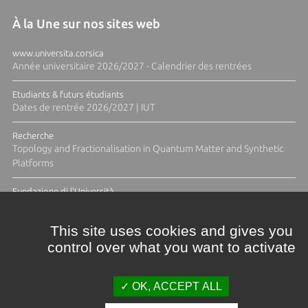
À la Une sur nos sites web
www.universita.corsica
Année universitaire 2026/2027 - Calendrier des rentrées
Etudiants & futurs étudiants
Dates de rentrée 2026/2027 | IUT
Recherche
Topology and Fractionalisation in Quantum Matter and Synthetic
Platforms
Fundazione di l'Università
Résidence Ange Tomasi "Lagune and Zeste" avec la photographe
Diane Moulenc
This site uses cookies and gives you
control over what you want to activate
ACTUS ET CALENDRIER ÉVÈNEMENTIEL
OK, ACCEPT ALL