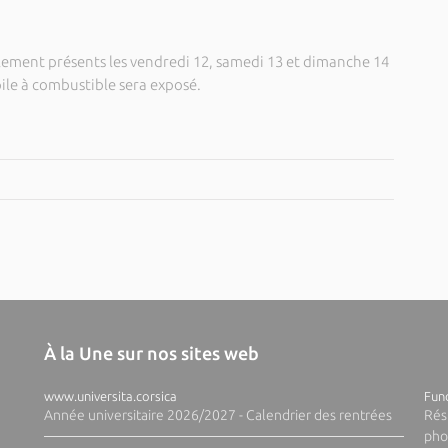
galement présents les vendredi 12, samedi 13 et dimanche 14
pile à combustible sera exposé.
À la Une sur nos sites web
www.universita.corsica
Fund
Année universitaire 2026/2027 - Calendrier des rentrées
Rés
pho