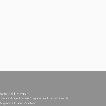
azione di l'Università
idence Ange Tomasi "Lagune and Zeste" avec la
tographe Diane Moulenc