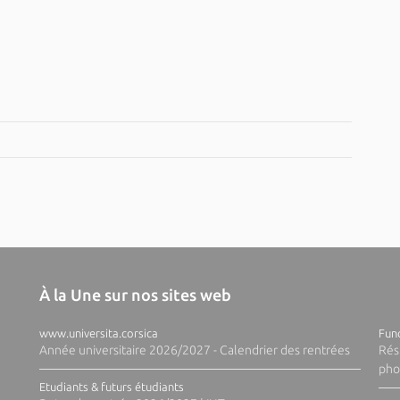
À la Une sur nos sites web
www.universita.corsica
Fund
Année universitaire 2026/2027 - Calendrier des rentrées
Rés
pho
Etudiants & futurs étudiants