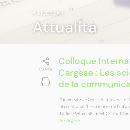
A RICERCA
|
Attualità
Colloque Internat
Cargèse : Les sci
PARTAGE
de la communica
PDF
L'Université de Corse et l'Université
international "Les sciences de l'info
studies - When SIC meet CS" du 14 au
de Cargèse.