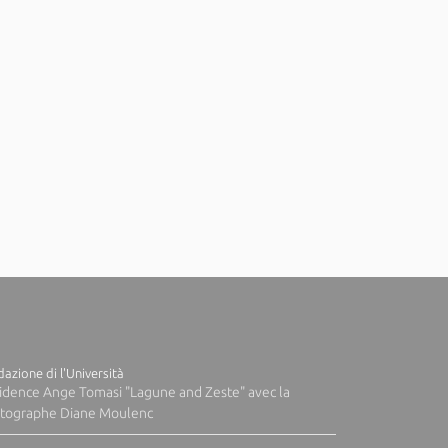
azione di l'Università
idence Ange Tomasi "Lagune and Zeste" avec la
tographe Diane Moulenc