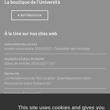
La boutique de l'Università
A BUTTEGUCCIA
À la Une sur nos sites web
www.universita.corsica
Année universitaire 2026/2027 - Calendrier des rentrées
Etudiants & futurs étudiants
Dates de rentrée 2026/2027 | IUT
Recherche
Les Rendez-vous de l'IES Cargèse : Quantiquement votre :
Pourquoi les trains flottent-ils ?
Fundazione di l'Università
Résidence Ange Tomasi "Lagune and Zeste" avec la photographe
Diane Moulenc
This site uses cookies and gives you