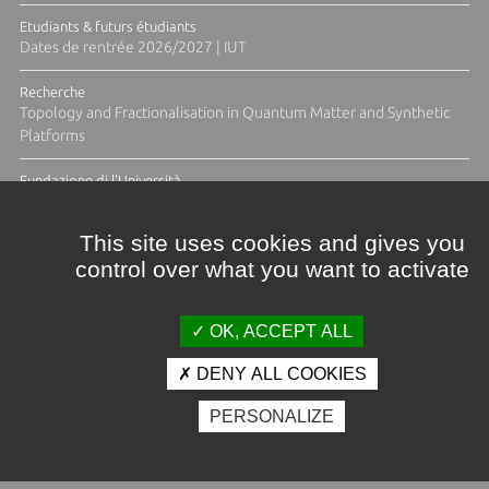
Etudiants & futurs étudiants
Dates de rentrée 2026/2027 | IUT
Recherche
Topology and Fractionalisation in Quantum Matter and Synthetic
Platforms
Fundazione di l'Università
Résidence Ange Tomasi "Lagune and Zeste" avec la photographe
Diane Moulenc
This site uses cookies and gives you
control over what you want to activate
ACTUS ET CALENDRIER ÉVÈNEMENTIEL
OK, ACCEPT ALL
DENY ALL COOKIES
Crédits et mentions légales
PERSONALIZE
Contacts
Plan d'accès
Espace presse
Photothèque
Recrutement
Marchés publics