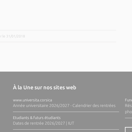
ur le 31/01/2018
À la Une sur nos sites web
www.universita.corsica
Fund
Année universitaire 2026/2027 - Calendrier des rentrées
Rés
pho
Etudiants & futurs étudiants
Dates de rentrée 2026/2027 | IUT