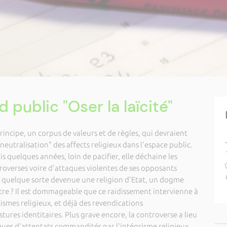
public "Oser la laïcité"
 principe, un corpus de valeurs et de règles, qui devraient
neutralisation" des affects religieux dans l'espace public.
uis quelques années, loin de pacifier, elle déchaine les
troverses voire d'attaques violentes de ses opposants
 en quelque sorte devenue une religion d'Etat, un dogme
ntre ? Il est dommageable que ce raidissement intervienne à
smes religieux, et déjà des revendications
ures identitaires. Plus grave encore, la controverse a lieu
sques d'attentats commandités par l'intégrisme religieux.