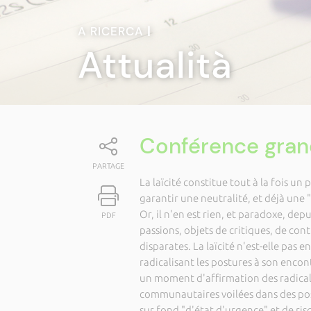
A RICERCA
|
Attualità
Conférence grand 
PARTAGE
La laïcité constitue tout à la fois un
garantir une neutralité, et déjà une "
Or, il n'en est rien, et paradoxe, dep
PDF
passions, objets de critiques, de con
disparates. La laïcité n'est-elle pas
radicalisant les postures à son enco
un moment d'affirmation des radicali
communautaires voilées dans des post
sur fond "d'état d'urgence" et de ri