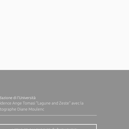
azione di l'Università
idence Ange Tomasi "Lagune and Zeste" avec la
tographe Diane Moulenc