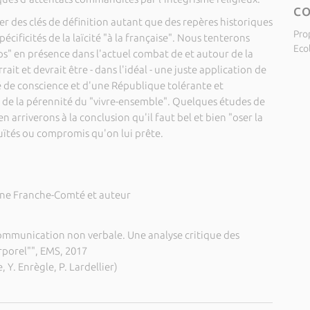
C
r des clés de définition autant que des repères historiques
Pro
pécificités de la laïcité "à la française". Nous tenterons
Eco
ps" en présence dans l'actuel combat de et autour de la
ait et devrait être - dans l'idéal - une juste application de
té de conscience et d'une République tolérante et
 de la pérennité du "vivre-ensemble". Quelques études de
n arriverons à la conclusion qu'il faut bel et bien "oser la
guïtés ou compromis qu'on lui prête.
gne Franche-Comté et auteur
communication non verbale. Une analyse critique des
porel"", EMS, 2017
, Y. Enrègle, P. Lardellier)