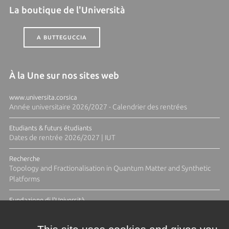
La boutique de l'Università
A BUTTEGUCCIA
À la Une sur nos sites web
www.universita.corsica
Année universitaire 2026/2027 - Calendrier des rentrées
Etudiants & futurs étudiants
Dates de rentrée 2026/2027 | IUT
Recherche
Topology and Fractionalisation in Quantum Matter and Synthetic
Platforms
Fundazione di l'Università
Résidence Ange Tomasi "Lagune and Zeste" avec la photographe
Diane Moulenc