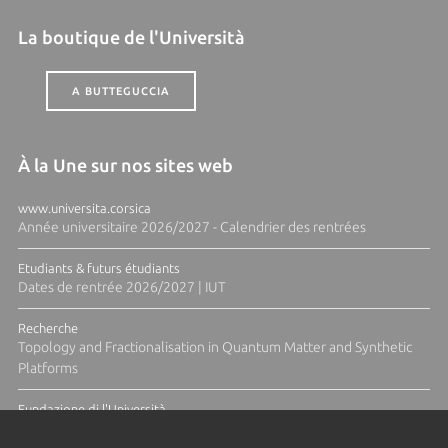
La boutique de l'Università
A BUTTEGUCCIA
À la Une sur nos sites web
www.universita.corsica
Année universitaire 2026/2027 - Calendrier des rentrées
Etudiants & futurs étudiants
Dates de rentrée 2026/2027 | IUT
Recherche
Topology and Fractionalisation in Quantum Matter and Synthetic
Platforms
Fundazione di l'Università
Résidence Ange Tomasi "Lagune and Zeste" avec la photographe