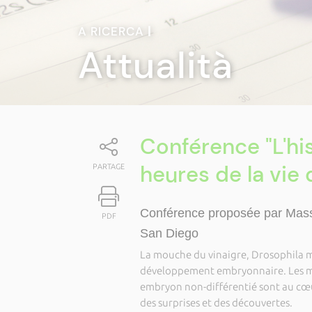
A RICERCA
|
Attualità
Conférence "L'hi
heures de la vie
PARTAGE
Conférence proposée par Massim
PDF
San Diego
La mouche du vinaigre, Drosophila m
développement embryonnaire. Les mé
embryon non-différentié sont au cœur
des surprises et des découvertes.