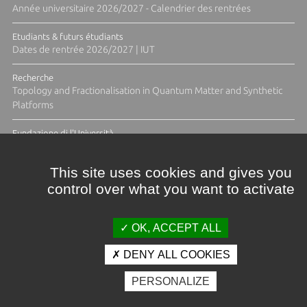
Année universitaire 2026/2027 - Calendrier des rentrées
Etudiants & futurs étudiants
Dates de rentrée 2026/2027 | IUT
Recherche
Topology and Fractionalisation in Quantum Matter and Synthetic
Platforms
Fundazione di l'Università
Résidence Ange Tomasi "Lagune and Zeste" avec la photographe
Diane Moulenc
This site uses cookies and gives you
control over what you want to activate
ACTUS ET CALENDRIER ÉVÈNEMENTIEL
OK, ACCEPT ALL
DENY ALL COOKIES
Crédits et mentions légales
PERSONALIZE
Contacts
Plan d'accès
Espace presse
Photothèque
Recrutement
Marchés publics