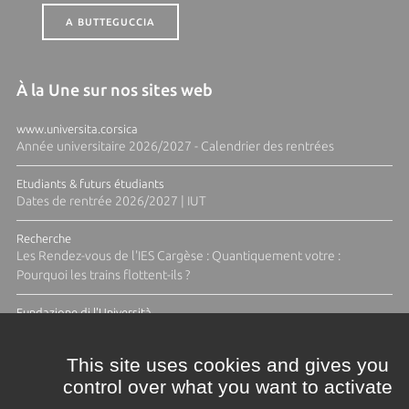
A BUTTEGUCCIA
À la Une sur nos sites web
www.universita.corsica
Année universitaire 2026/2027 - Calendrier des rentrées
Etudiants & futurs étudiants
Dates de rentrée 2026/2027 | IUT
Recherche
Les Rendez-vous de l'IES Cargèse : Quantiquement votre :
Pourquoi les trains flottent-ils ?
Fundazione di l'Università
Résidence Ange Tomasi "Lagune and Zeste" avec la photographe
Diane Moulenc
This site uses cookies and gives you
control over what you want to activate