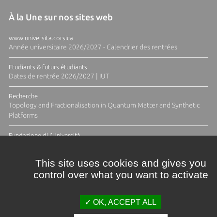
À la Une sur nos sites web
www.universita.corsica
Année universitaire 2026/2027 - Calendrier des rentrées
Etudiants & futurs étudiants
Dates de rentrée 2026/2027 | IUT
Recherche
Topology and Fractionalisation in Quantum Matter and Synthetic
Platforms
Fundazione di l'Università
Résidence Ange Tomasi "Lagune and Zeste" avec la photographe
Diane Moulenc
This site uses cookies and gives you
control over what you want to activate
ACTUS ET CALENDRIER ÉVÈNEMENTIEL
OK, ACCEPT ALL