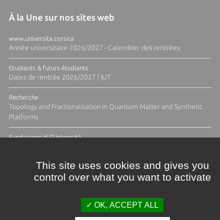
À la Une sur nos sites web
www.universita.corsica
Année universitaire 2026/2027 - Calendrier des rentrées
Etudiants & futurs étudiants
Dates de rentrée 2026/2027 | IUT
Recherche
Topology and Fractionalisation in Quantum Matter and Synthetic
Platforms
Fundazione di l'Università
Résidence Ange Tomasi "Lagune and Zeste" avec la photographe
Diane Moulenc
This site uses cookies and gives you
control over what you want to activate
ACTUS ET CALENDRIER ÉVÈNEMENTIEL
OK, ACCEPT ALL