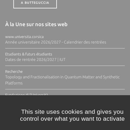
A BUTTEGUCCIA
À la Une sur nos sites web
www.universita.corsica
Année universitaire 2026/2027 - Calendrier des rentrées
Etudiants & futurs étudiants
Dates de rentrée 2026/2027 | IUT
Recherche
Topology and Fractionalisation in Quantum Matter and Synthetic
Platforms
Fundazione di l'Università
Résidence Ange Tomasi "Lagune and Zeste" avec la photographe
Diane Moulenc
This site uses cookies and gives you
control over what you want to activate
ACTUS ET CALENDRIER ÉVÈNEMENTIEL