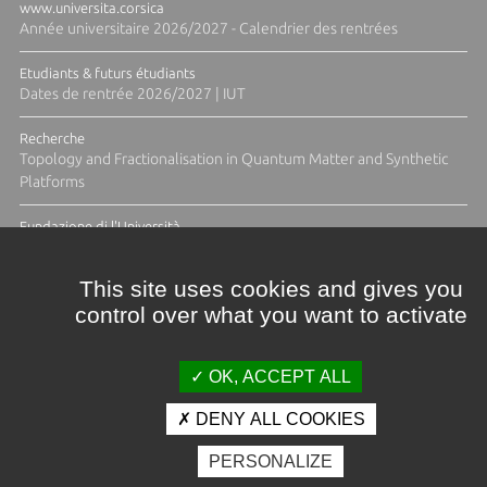
www.universita.corsica
Année universitaire 2026/2027 - Calendrier des rentrées
Etudiants & futurs étudiants
Dates de rentrée 2026/2027 | IUT
Recherche
Topology and Fractionalisation in Quantum Matter and Synthetic
Platforms
Fundazione di l'Università
Résidence Ange Tomasi "Lagune and Zeste" avec la photographe
Diane Moulenc
This site uses cookies and gives you
control over what you want to activate
ACTUS ET CALENDRIER ÉVÈNEMENTIEL
OK, ACCEPT ALL
DENY ALL COOKIES
Crédits et mentions légales
PERSONALIZE
Contacts
Plan d'accès
Espace presse
Photothèque