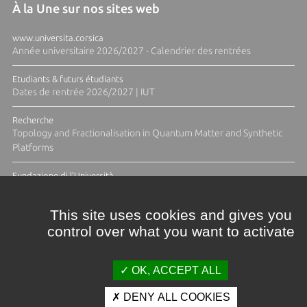
À la Une sur nos sites web
www.universita.corsica
Année universitaire 2026/2027 - Calendrier des rentrées
Etudiants & futurs étudiants
Dates de rentrée 2026/2027 | IUT
Recherche
Topology and Fractionalisation in Quantum Matter and Synthetic
Platforms
Fundazione di l'Università
Résidence Ange Tomasi "Lagune and Zeste" avec la photographe
Diane Moulenc
This site uses cookies and gives you
control over what you want to activate
ACTUS ET CALENDRIER ÉVÈNEMENTIEL
OK, ACCEPT ALL
DENY ALL COOKIES