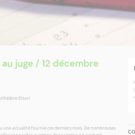
 au juge / 12 décembre
ithéâtre Ettori
nu une actualité fournie ces derniers mois. De nombreuses
C
lles ont posé la question de sa saisine. Le sujet est