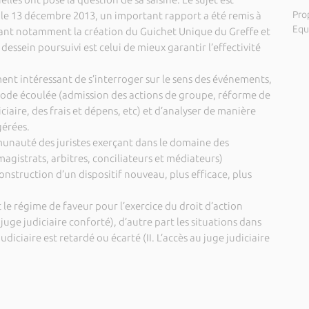
Pro
, le 13 décembre 2013, un important rapport a été remis à
Equ
nt notamment la création du Guichet Unique du Greffe et
dessein poursuivi est celui de mieux garantir l’effectivité
ement intéressant de s’interroger sur le sens des événements,
riode écoulée (admission des actions de groupe, réforme de
diciaire, des frais et dépens, etc) et d’analyser de manière
gérées.
munauté des juristes exerçant dans le domaine des
agistrats, arbitres, conciliateurs et médiateurs)
 construction d’un dispositif nouveau, plus efficace, plus
 le régime de faveur pour l’exercice du droit d’action
u juge judiciaire conforté), d’autre part les situations dans
judiciaire est retardé ou écarté (II. L’accès au juge judiciaire