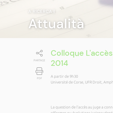
A RICERCA
|
Attualità
Colloque L'accès
2014
PARTAGE
A partir de 9h30
PDF
Université de Corse, UFR Droit, Amph
La question de l’accès au juge a con
réformes ou évolutions jurisprudentie