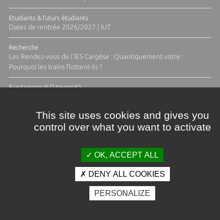
Etudiants & futurs étudiants
Dates de rentrée 2026/2027 | IUT
Recherche
Les Rendez-vous de l'IES Cargèse : Quantiquement votre :
Pourquoi les trains flottent-ils ?
Fundazione di l'Università
Résidence Ange Tomasi "Lagune and Zeste" avec la photographe
Diane Moulenc
This site uses cookies and gives you
control over what you want to activate
ACTUS ET CALENDRIER ÉVÈNEMENTIEL
OK, ACCEPT ALL
DENY ALL COOKIES
Crédits et mentions légales
PERSONALIZE
Contacts
Plan d'accès
Espace presse
Photothèque
Recrutement
Marchés publics