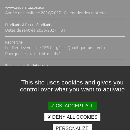
www.universita.corsica
Année universitaire 2026/2027 - Calendrier des rentrées
Etudiants & futurs étudiants
Dates de rentrée 2026/2027 | IUT
Recherche
Les Rendez-vous de l'IES Cargèse : Quantiquement votre :
Pourquoi les trains flottent-ils ?
Fundazione di l'Università
Résidence Ange Tomasi "Lagune and Zeste" avec la photographe
Diane Moulenc
This site uses cookies and gives you
control over what you want to activate
ACTUS ET CALENDRIER ÉVÈNEMENTIEL
OK, ACCEPT ALL
DENY ALL COOKIES
Crédits et mentions légales
PERSONALIZE