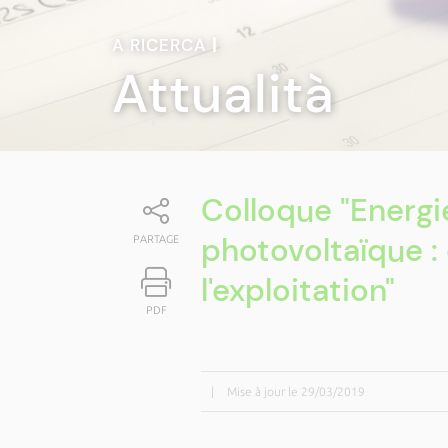
A RICERCA
|
Attualità
Colloque "Energi
photovoltaïque : d
PARTAGE
l'exploitation"
PDF
|
Mise à jour le 29/03/2019