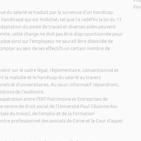
Pro
Equ
que du salarié se traduit par la survenue d’un handicap,
r handicapé qui est mobilisé, tel que l’a redéfini la loi du 11
l’adaptation du poste de travail et diverses aides peuvent
limite, cette charge ne doit pas être disproportionnée pour
i pèse ainsi sur l’employeur ne saurait être dissociée de
 compter au sein de ses effectifs un certain nombre de
evenir sur le cadre légal, règlementaire, conventionnel et
nt la maladie et le handicap du salarié au travers
nnels et d’universitaires. Au souci informatif répondront,
estions de l’auditoire.
coopération entre l’ERT Patrimoine et Entreprises de
le centre de droit social de l’Université Paul Cézanne Aix-
tale du travail, de l’emploi et de la formation
entre professionnel des avocats de Corse et la Cour d’appel