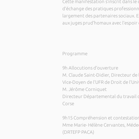
Cette manifestation s’inscrit dans le
d’échange des pratiques professionnel
largement des partenaires sociaux. E
aux juges prud’homaux avec l’espoir
Programme
9h Allocutions d’ouverture
M. Claude Saint-Didier, Directeur de 
Vice-Doyen de l’UFR de Droit de l’Uni
M. Jérôme Corniquet
Directeur Départemental du travail d
Corse
9h15 Compréhension et contestation d
Mme Marie- Hélène Cervantes, Médecin
(DRTEFP PACA)