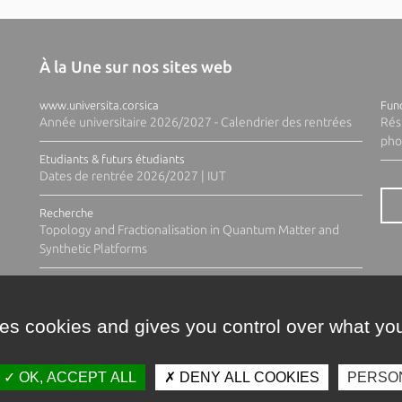
À la Une sur nos sites web
www.universita.corsica
Fund
Année universitaire 2026/2027 - Calendrier des rentrées
Rés
pho
Etudiants & futurs étudiants
Dates de rentrée 2026/2027 | IUT
Recherche
Topology and Fractionalisation in Quantum Matter and
Synthetic Platforms
ses cookies and gives you control over what you
OK, ACCEPT ALL
DENY ALL COOKIES
PERSO
Contacts
Plan d'accès
Espace 