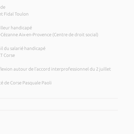
ade
t Fidal Toulon
illeur handicapé
Cézanne Aix-en-Provence (Centre de droit social)
il du salarié handicapé
CT Corse
éflexion autour de l’accord interprofessionnel du 2 juillet
té de Corse Pasquale Paoli