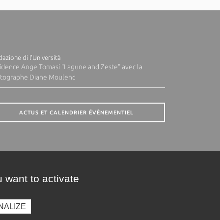
azione di l'Università
idence Ange Tomasi "Lagune and Zeste" avec la
tographe Diane Moulenc
ACTUS ET CALENDRIER ÉVÈNEMENTIEL
 want to activate
NALIZE
presse
Photothèque
Recrutement
Marchés publics