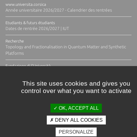
www.universita.corsica
Année universitaire 2026/2027 - Calendrier des rentrées
Etudiants & futurs étudiants
Dates de rentrée 2026/2027 | IUT
Recherche
Topology and Fractionalisation in Quantum Matter and Synthetic
Platforms
Fundazione di l'Università
Résidence Ange Tomasi "Lagune and Zeste" avec la photographe
Diane Moulenc
This site uses cookies and gives you
control over what you want to activate
ACTUS ET CALENDRIER ÉVÈNEMENTIEL
OK, ACCEPT ALL
DENY ALL COOKIES
Crédits et mentions légales
PERSONALIZE
Contacts
Plan d'accès
Espace presse
Photothèque