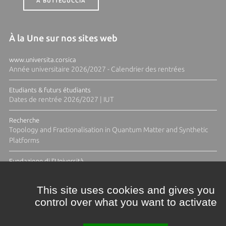
A BUTTEGUCCIA
À la Une sur nos sites web
www.universita.corsica
Année universitaire 2026/2027 - Calendrier des rentrées
Etudiants & futurs étudiants
Dates de rentrée 2026/2027 | IUT
Recherche
Topology and Fractionalisation in Quantum Matter and Synthetic
Platforms
Fundazione di l'Università
Résidence Ange Tomasi "Lagune and Zeste" avec la photographe
Diane Moulenc
This site uses cookies and gives you
control over what you want to activate
ACTUS ET CALENDRIER ÉVÈNEMENTIEL