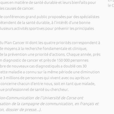
En p
iques en matière de santé durable et leurs bienfaits pour
le 
les causes de cancer.
de conférences grand public proposées par des spécialistes
tendent de la santé durable, à l’intérêt d’une bonne
usieurs activités sportives pour prévenir les principales
 du Plan Cancer III dont les quatre priorités correspondent à
de moyens à la recherche fondamentale et clinique,
 de la prévention une priorité d’actions. Chaque année, près
un diagnostic de cancer et près de 150 000 personnes
mbre de nouveaux cas diagnostiqués a doublé ces 30
à cette maladie a connu sur la même période une diminution
de 3 millions de personnes qui vivent avec ou après un
e concerne chacun d’entre nous, soit en tant que malade,
ue professionnel de santé ou chercheur.
ion-Communication de l'Université de Corse ont
alisation de la campagne de communication, en français et
, dossier de presse...).